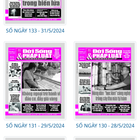
SỐ NGÀY 133 - 31/5/2024
SỐ NGÀY 131 - 29/5/2024
SỐ NGÀY 130 - 28/5/2024