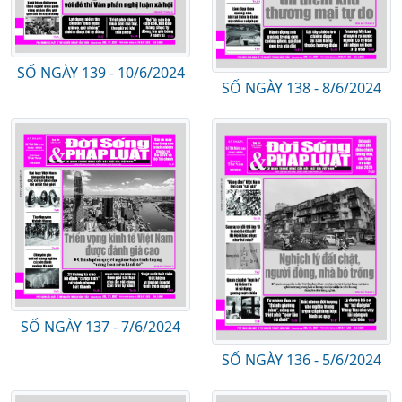
SỐ NGÀY 139 - 10/6/2024
SỐ NGÀY 138 - 8/6/2024
SỐ NGÀY 137 - 7/6/2024
SỐ NGÀY 136 - 5/6/2024