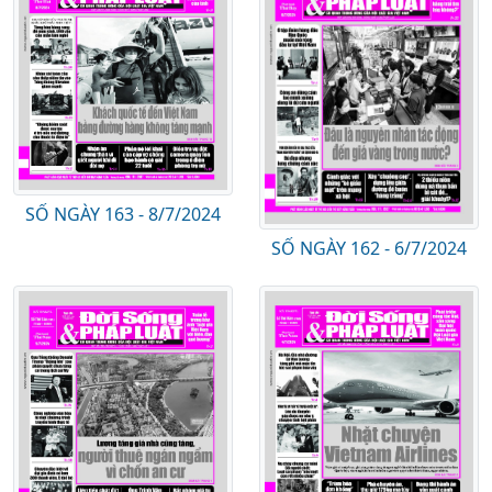
SỐ NGÀY 163 - 8/7/2024
SỐ NGÀY 162 - 6/7/2024