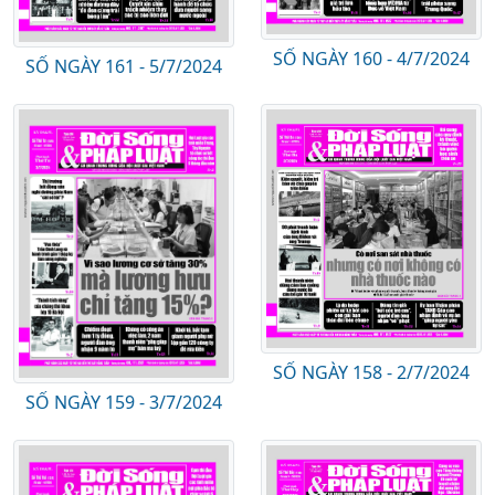
SỐ NGÀY 160 - 4/7/2024
SỐ NGÀY 161 - 5/7/2024
SỐ NGÀY 158 - 2/7/2024
SỐ NGÀY 159 - 3/7/2024