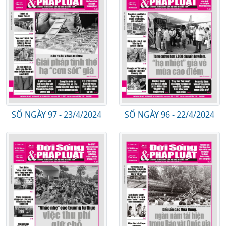
SỐ NGÀY 97 - 23/4/2024
SỐ NGÀY 96 - 22/4/2024