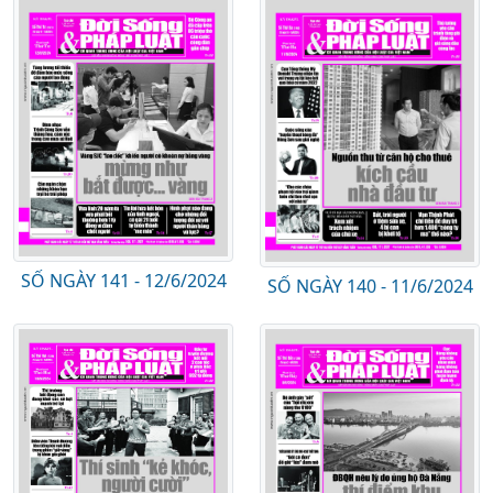
SỐ NGÀY 141 - 12/6/2024
SỐ NGÀY 140 - 11/6/2024