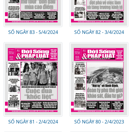
SỐ NGÀY 83 - 5/4/2024
SỐ NGÀY 82 - 3/4/2024
SỐ NGÀY 81 - 2/4/2024
SỐ NGÀY 80 - 2/4/2023