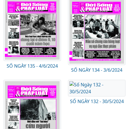
SỐ NGÀY 135 - 4/6/2024
SỐ NGÀY 134 - 3/6/2024
SỐ NGÀY 132 - 30/5/2024