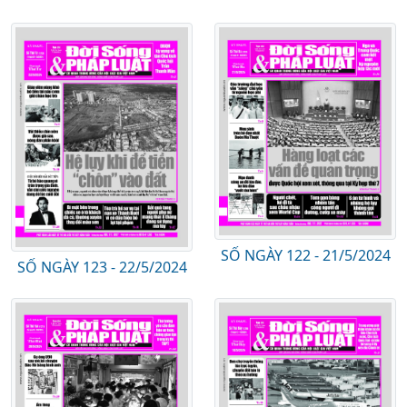
SỐ NGÀY 122 - 21/5/2024
SỐ NGÀY 123 - 22/5/2024