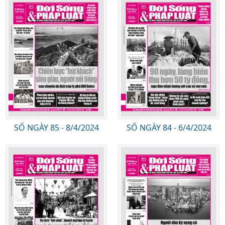
SỐ NGÀY 85 - 8/4/2024
SỐ NGÀY 84 - 6/4/2024