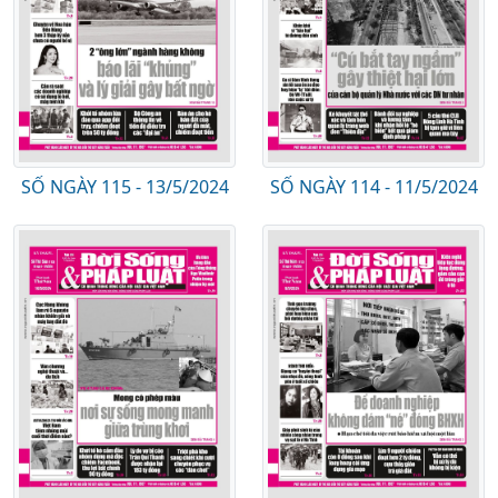
SỐ NGÀY 115 - 13/5/2024
SỐ NGÀY 114 - 11/5/2024