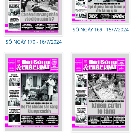
SỐ NGÀY 169 - 15/7/2024
SỐ NGÀY 170 - 16/7/2024