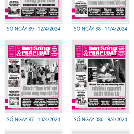
SỐ NGÀY 89 - 12/4/2024
SỐ NGÀY 88 - 11/4/2024
SỐ NGÀY 87 - 10/4/2024
SỐ NGÀY 086 - 9/4/2024