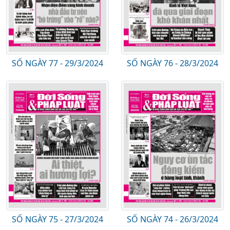
SỐ NGÀY 77 - 29/3/2024
SỐ NGÀY 76 - 28/3/2024
SỐ NGÀY 75 - 27/3/2024
SỐ NGÀY 74 - 26/3/2024