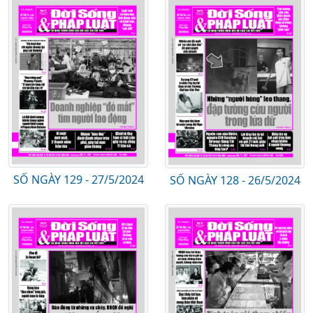
SỐ NGÀY 129 - 27/5/2024
SỐ NGÀY 128 - 26/5/2024