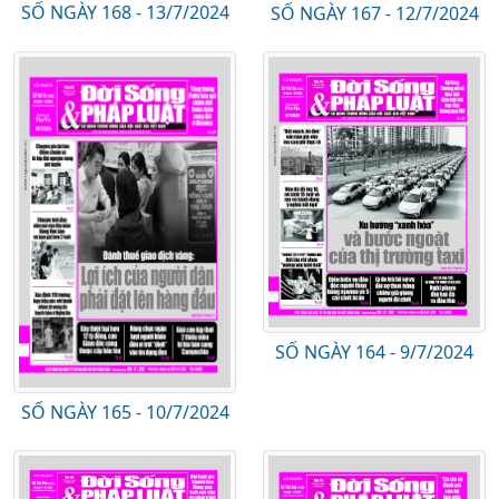
SỐ NGÀY 168 - 13/7/2024
SỐ NGÀY 167 - 12/7/2024
SỐ NGÀY 164 - 9/7/2024
SỐ NGÀY 165 - 10/7/2024