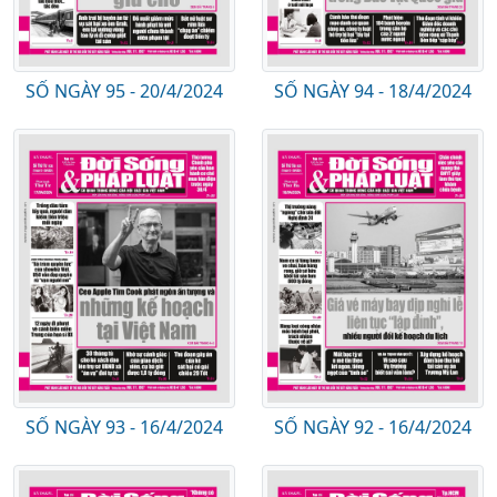
SỐ NGÀY 95 - 20/4/2024
SỐ NGÀY 94 - 18/4/2024
SỐ NGÀY 93 - 16/4/2024
SỐ NGÀY 92 - 16/4/2024