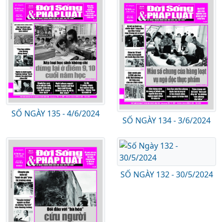
SỐ NGÀY 135 - 4/6/2024
SỐ NGÀY 134 - 3/6/2024
SỐ NGÀY 132 - 30/5/2024