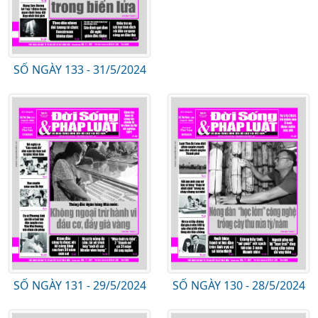
SỐ NGÀY 133 - 31/5/2024
SỐ NGÀY 131 - 29/5/2024
SỐ NGÀY 130 - 28/5/2024