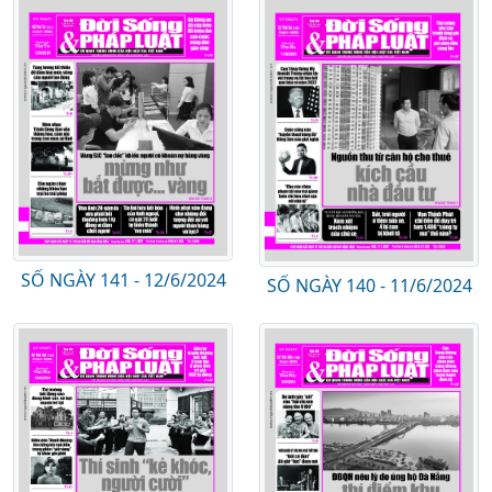
SỐ NGÀY 141 - 12/6/2024
SỐ NGÀY 140 - 11/6/2024