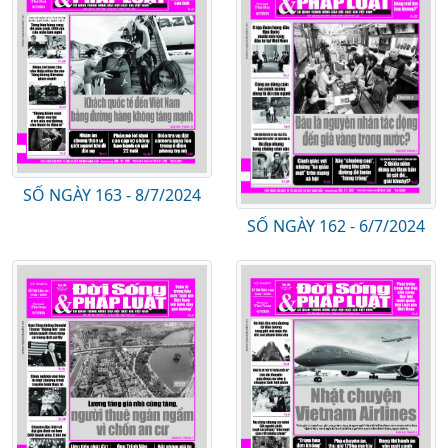
SỐ NGÀY 163 - 8/7/2024
SỐ NGÀY 162 - 6/7/2024