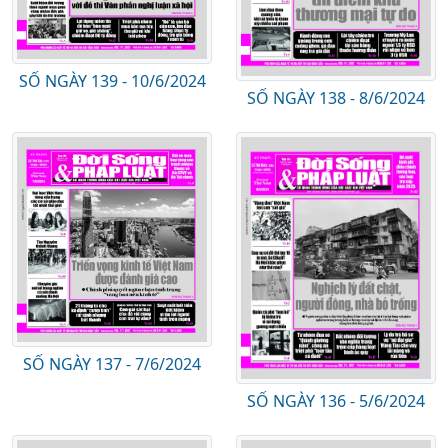
SỐ NGÀY 139 - 10/6/2024
SỐ NGÀY 138 - 8/6/2024
SỐ NGÀY 137 - 7/6/2024
SỐ NGÀY 136 - 5/6/2024