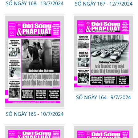
SỐ NGÀY 168 - 13/7/2024
SỐ NGÀY 167 - 12/7/2024
SỐ NGÀY 164 - 9/7/2024
SỐ NGÀY 165 - 10/7/2024