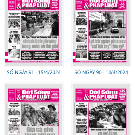
SỐ NGÀY 91 - 15/4/2024
SỐ NGÀY 90 - 13/4/2024