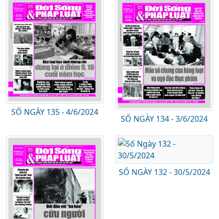
SỐ NGÀY 135 - 4/6/2024
SỐ NGÀY 134 - 3/6/2024
SỐ NGÀY 132 - 30/5/2024