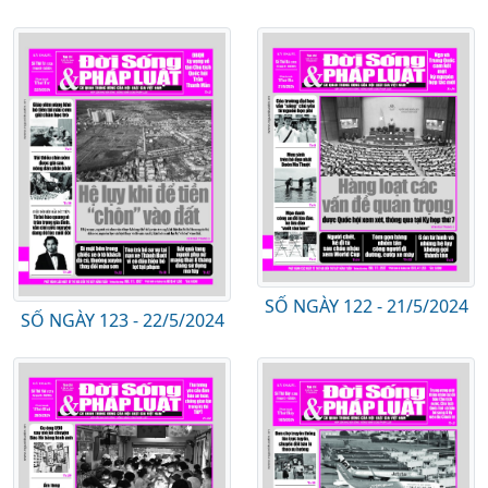
SỐ NGÀY 122 - 21/5/2024
SỐ NGÀY 123 - 22/5/2024