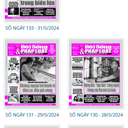
SỐ NGÀY 133 - 31/5/2024
SỐ NGÀY 131 - 29/5/2024
SỐ NGÀY 130 - 28/5/2024