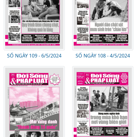
SỐ NGÀY 109 - 6/5/2024
SỐ NGÀY 108 - 4/5/2024