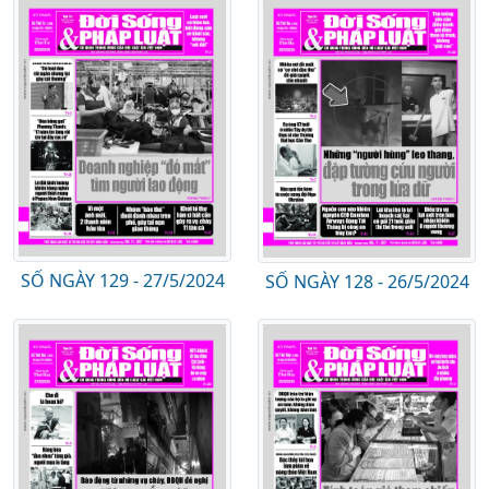
SỐ NGÀY 129 - 27/5/2024
SỐ NGÀY 128 - 26/5/2024