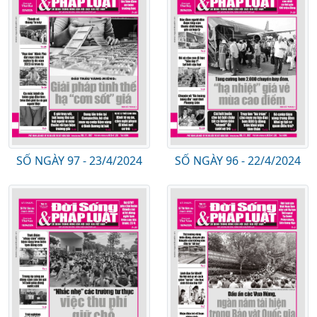
SỐ NGÀY 97 - 23/4/2024
SỐ NGÀY 96 - 22/4/2024