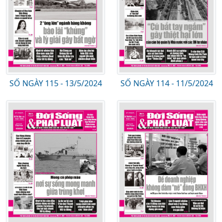
SỐ NGÀY 115 - 13/5/2024
SỐ NGÀY 114 - 11/5/2024