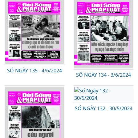
SỐ NGÀY 135 - 4/6/2024
SỐ NGÀY 134 - 3/6/2024
SỐ NGÀY 132 - 30/5/2024