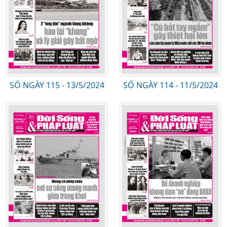
SỐ NGÀY 115 - 13/5/2024
SỐ NGÀY 114 - 11/5/2024