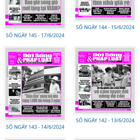
SỐ NGÀY 144 - 15/6/2024
SỐ NGÀY 145 - 17/6/2024
SỐ NGÀY 142 - 13/6/2024
SỐ NGÀY 143 - 14/6/2024