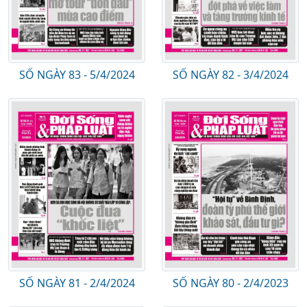
SỐ NGÀY 83 - 5/4/2024
SỐ NGÀY 82 - 3/4/2024
SỐ NGÀY 81 - 2/4/2024
SỐ NGÀY 80 - 2/4/2023