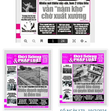
SỐ NGÀY 173 - 19/7/2024