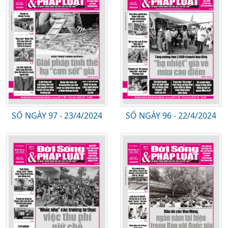
SỐ NGÀY 97 - 23/4/2024
SỐ NGÀY 96 - 22/4/2024