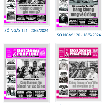
SỐ NGÀY 121 - 20/5/2024
SỐ NGÀY 120 - 18/5/2024