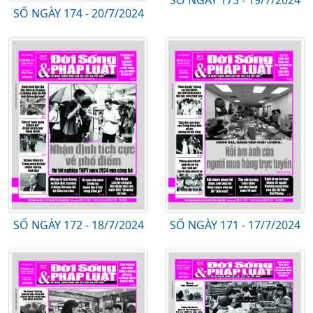
SỐ NGÀY 174 - 20/7/2024
SỐ NGÀY 172 - 18/7/2024
SỐ NGÀY 171 - 17/7/2024