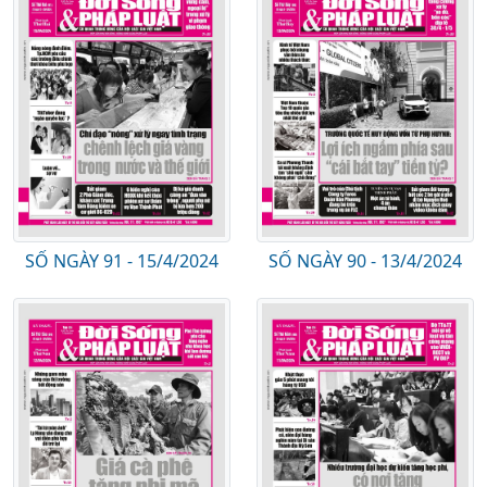
SỐ NGÀY 91 - 15/4/2024
SỐ NGÀY 90 - 13/4/2024