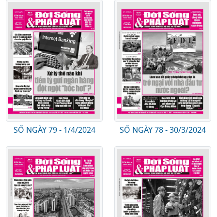
SỐ NGÀY 79 - 1/4/2024
SỐ NGÀY 78 - 30/3/2024