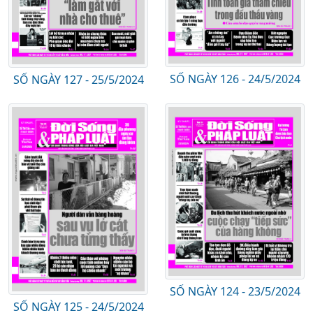
SỐ NGÀY 126 - 24/5/2024
SỐ NGÀY 127 - 25/5/2024
SỐ NGÀY 124 - 23/5/2024
SỐ NGÀY 125 - 24/5/2024