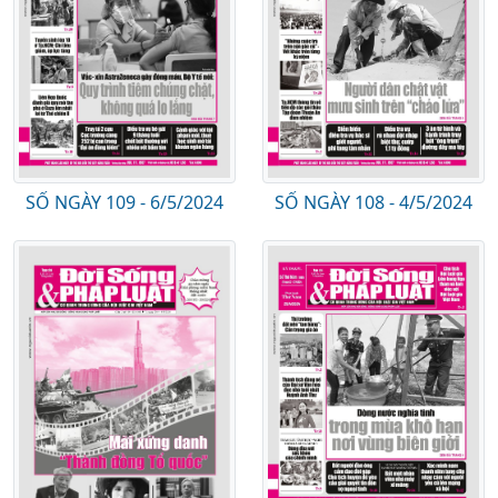
SỐ NGÀY 109 - 6/5/2024
SỐ NGÀY 108 - 4/5/2024