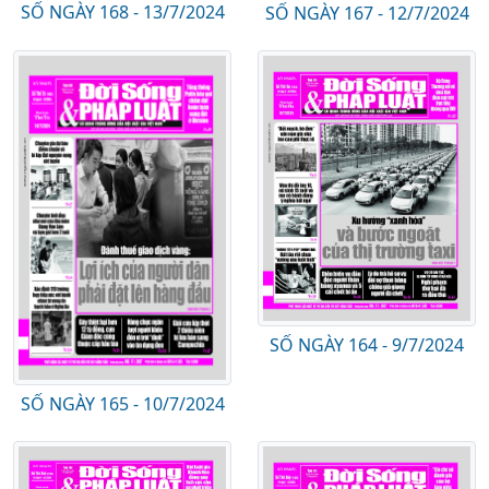
SỐ NGÀY 168 - 13/7/2024
SỐ NGÀY 167 - 12/7/2024
SỐ NGÀY 164 - 9/7/2024
SỐ NGÀY 165 - 10/7/2024