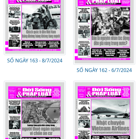
SỐ NGÀY 163 - 8/7/2024
SỐ NGÀY 162 - 6/7/2024