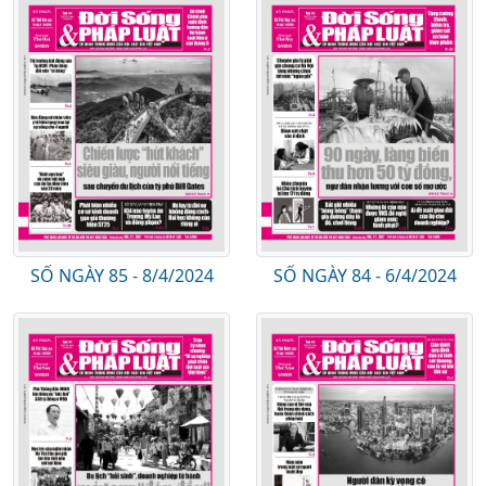
SỐ NGÀY 85 - 8/4/2024
SỐ NGÀY 84 - 6/4/2024