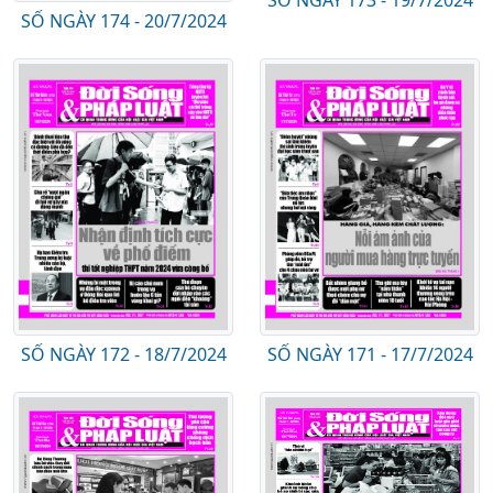
SỐ NGÀY 174 - 20/7/2024
SỐ NGÀY 172 - 18/7/2024
SỐ NGÀY 171 - 17/7/2024