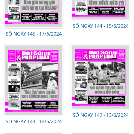
SỐ NGÀY 144 - 15/6/2024
SỐ NGÀY 145 - 17/6/2024
SỐ NGÀY 142 - 13/6/2024
SỐ NGÀY 143 - 14/6/2024