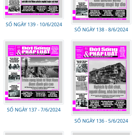
SỐ NGÀY 139 - 10/6/2024
SỐ NGÀY 138 - 8/6/2024
SỐ NGÀY 137 - 7/6/2024
SỐ NGÀY 136 - 5/6/2024