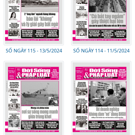
SỐ NGÀY 115 - 13/5/2024
SỐ NGÀY 114 - 11/5/2024