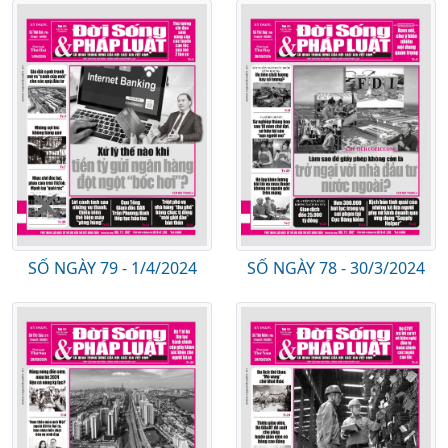
SỐ NGÀY 79 - 1/4/2024
SỐ NGÀY 78 - 30/3/2024