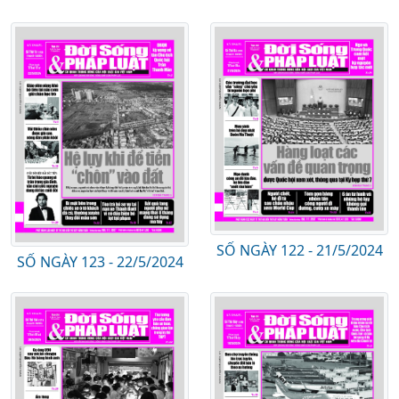
SỐ NGÀY 122 - 21/5/2024
SỐ NGÀY 123 - 22/5/2024