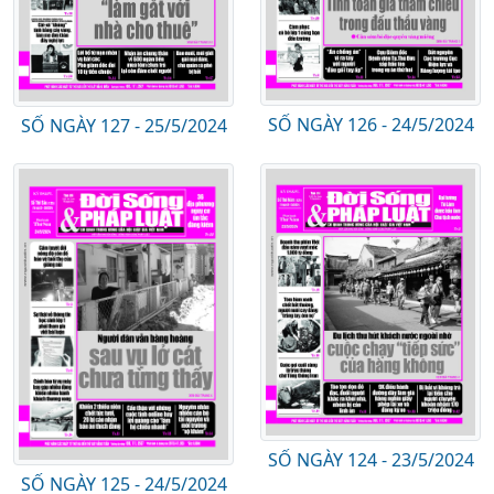
SỐ NGÀY 126 - 24/5/2024
SỐ NGÀY 127 - 25/5/2024
SỐ NGÀY 124 - 23/5/2024
SỐ NGÀY 125 - 24/5/2024