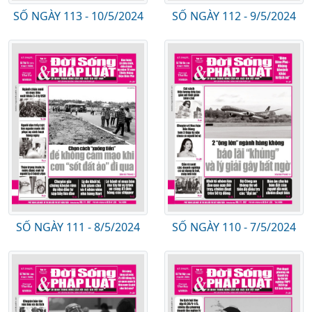
SỐ NGÀY 113 - 10/5/2024
SỐ NGÀY 112 - 9/5/2024
SỐ NGÀY 111 - 8/5/2024
SỐ NGÀY 110 - 7/5/2024