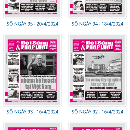
SỐ NGÀY 95 - 20/4/2024
SỐ NGÀY 94 - 18/4/2024
SỐ NGÀY 93 - 16/4/2024
SỐ NGÀY 92 - 16/4/2024