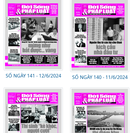
SỐ NGÀY 141 - 12/6/2024
SỐ NGÀY 140 - 11/6/2024