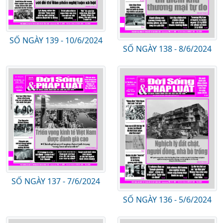
SỐ NGÀY 139 - 10/6/2024
SỐ NGÀY 138 - 8/6/2024
SỐ NGÀY 137 - 7/6/2024
SỐ NGÀY 136 - 5/6/2024