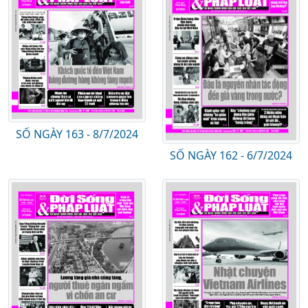
SỐ NGÀY 163 - 8/7/2024
SỐ NGÀY 162 - 6/7/2024