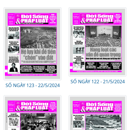
SỐ NGÀY 122 - 21/5/2024
SỐ NGÀY 123 - 22/5/2024