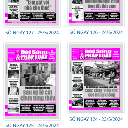
SỐ NGÀY 126 - 24/5/2024
SỐ NGÀY 127 - 25/5/2024
SỐ NGÀY 124 - 23/5/2024
SỐ NGÀY 125 - 24/5/2024