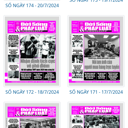
SỐ NGÀY 174 - 20/7/2024
SỐ NGÀY 172 - 18/7/2024
SỐ NGÀY 171 - 17/7/2024