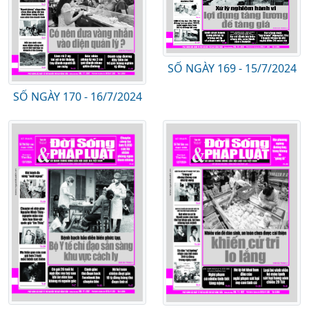
SỐ NGÀY 169 - 15/7/2024
SỐ NGÀY 170 - 16/7/2024