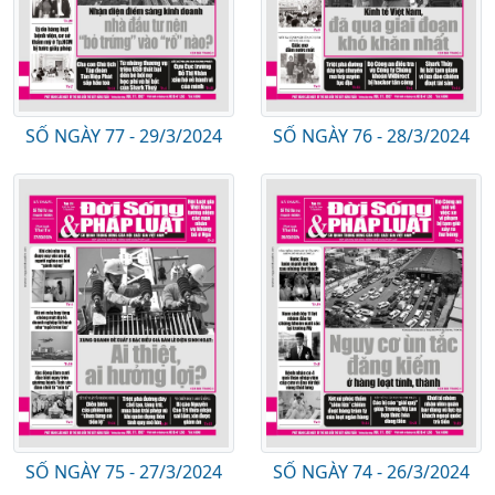
SỐ NGÀY 77 - 29/3/2024
SỐ NGÀY 76 - 28/3/2024
SỐ NGÀY 75 - 27/3/2024
SỐ NGÀY 74 - 26/3/2024