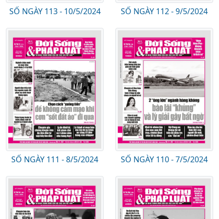
SỐ NGÀY 113 - 10/5/2024
SỐ NGÀY 112 - 9/5/2024
SỐ NGÀY 111 - 8/5/2024
SỐ NGÀY 110 - 7/5/2024