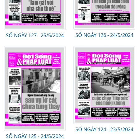
SỐ NGÀY 126 - 24/5/2024
SỐ NGÀY 127 - 25/5/2024
SỐ NGÀY 124 - 23/5/2024
SỐ NGÀY 125 - 24/5/2024