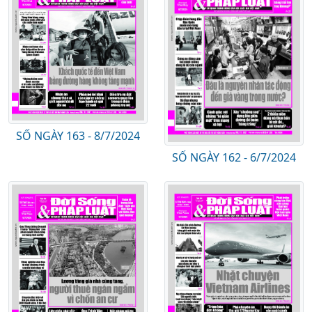
SỐ NGÀY 163 - 8/7/2024
SỐ NGÀY 162 - 6/7/2024