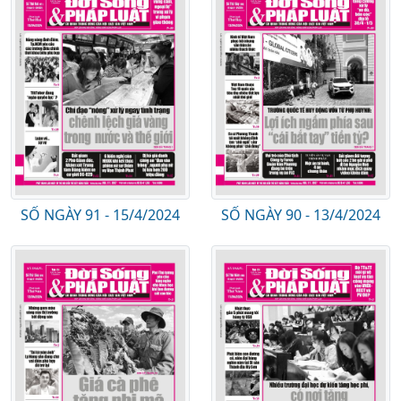
SỐ NGÀY 91 - 15/4/2024
SỐ NGÀY 90 - 13/4/2024