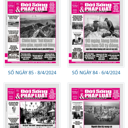
SỐ NGÀY 85 - 8/4/2024
SỐ NGÀY 84 - 6/4/2024