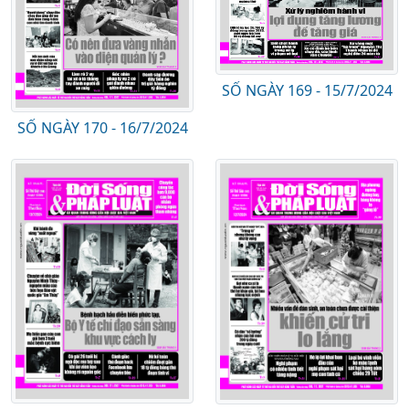
SỐ NGÀY 169 - 15/7/2024
SỐ NGÀY 170 - 16/7/2024