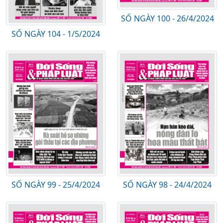
SỐ NGÀY 100 - 26/4/2024
SỐ NGÀY 104 - 1/5/2024
SỐ NGÀY 99 - 25/4/2024
SỐ NGÀY 98 - 24/4/2024