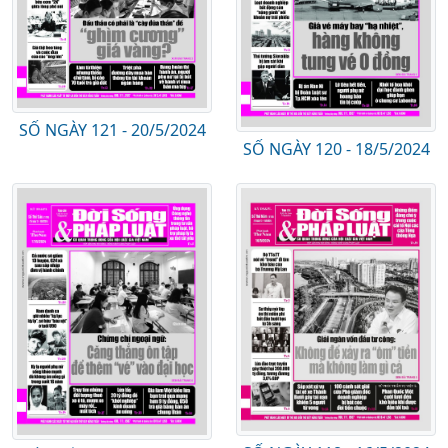
SỐ NGÀY 121 - 20/5/2024
SỐ NGÀY 120 - 18/5/2024