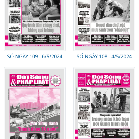
SỐ NGÀY 109 - 6/5/2024
SỐ NGÀY 108 - 4/5/2024