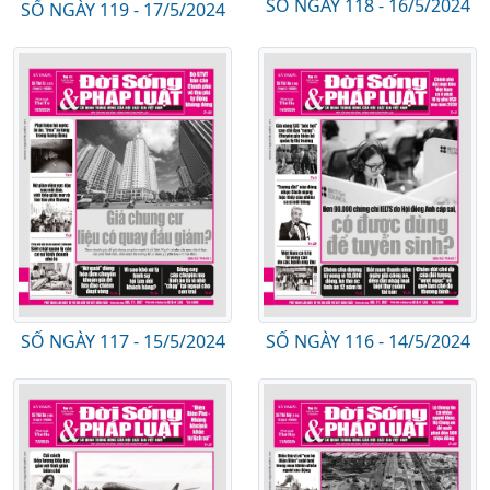
SỐ NGÀY 118 - 16/5/2024
SỐ NGÀY 119 - 17/5/2024
SỐ NGÀY 117 - 15/5/2024
SỐ NGÀY 116 - 14/5/2024