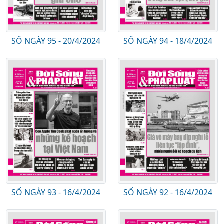
SỐ NGÀY 95 - 20/4/2024
SỐ NGÀY 94 - 18/4/2024
SỐ NGÀY 93 - 16/4/2024
SỐ NGÀY 92 - 16/4/2024