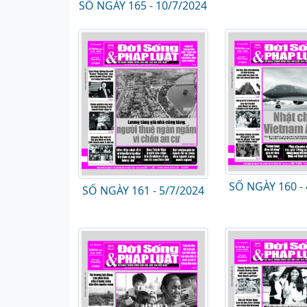
SỐ NGÀY 165 - 10/7/2024
SỐ NGÀY 160 - 
SỐ NGÀY 161 - 5/7/2024