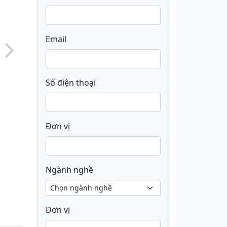
Email
Số điện thoại
Đơn vị
Ngành nghề
Đơn vị