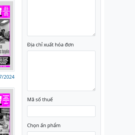
Địa chỉ xuất hóa đơn
7/2024
Mã số thuế
Chọn ấn phẩm