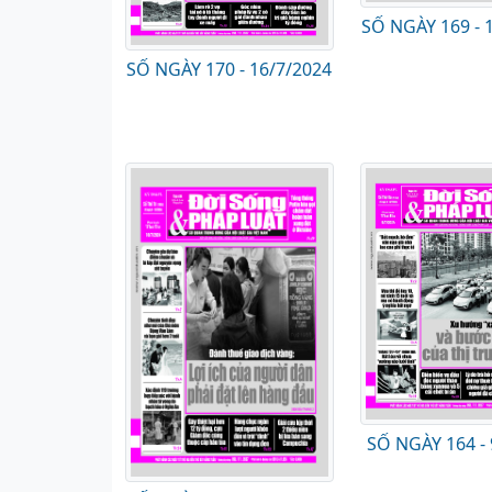
SỐ NGÀY 169 - 
SỐ NGÀY 170 - 16/7/2024
SỐ NGÀY 164 - 