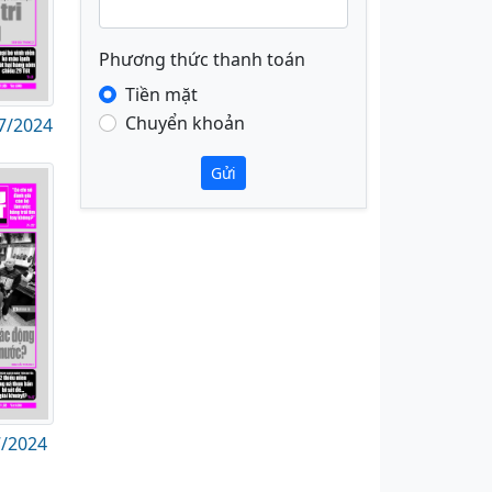
Phương thức thanh toán
Tiền mặt
Chuyển khoản
7/2024
Gửi
7/2024