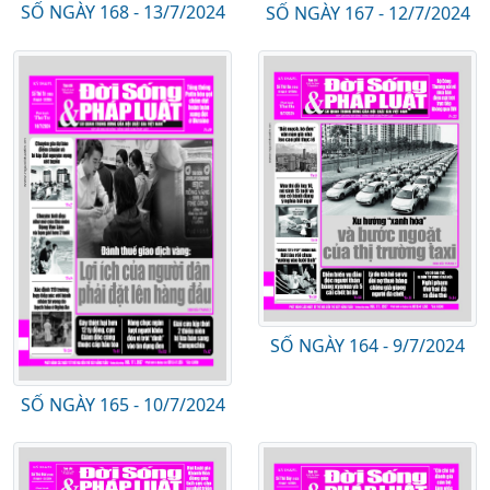
SỐ NGÀY 168 - 13/7/2024
SỐ NGÀY 167 - 12/7/2024
SỐ NGÀY 164 - 9/7/2024
SỐ NGÀY 165 - 10/7/2024