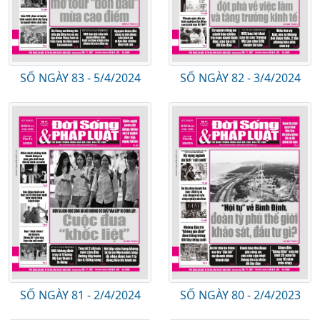
SỐ NGÀY 83 - 5/4/2024
SỐ NGÀY 82 - 3/4/2024
SỐ NGÀY 81 - 2/4/2024
SỐ NGÀY 80 - 2/4/2023