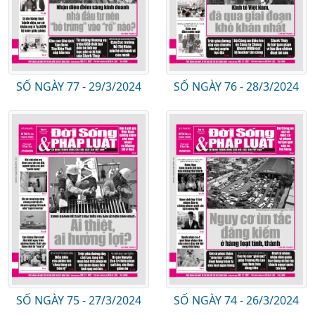
SỐ NGÀY 77 - 29/3/2024
SỐ NGÀY 76 - 28/3/2024
SỐ NGÀY 75 - 27/3/2024
SỐ NGÀY 74 - 26/3/2024