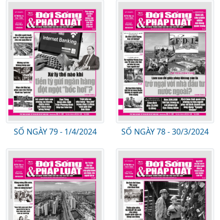
SỐ NGÀY 79 - 1/4/2024
SỐ NGÀY 78 - 30/3/2024