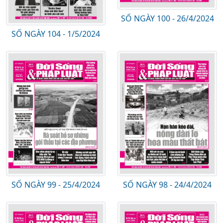
SỐ NGÀY 100 - 26/4/2024
SỐ NGÀY 104 - 1/5/2024
SỐ NGÀY 99 - 25/4/2024
SỐ NGÀY 98 - 24/4/2024