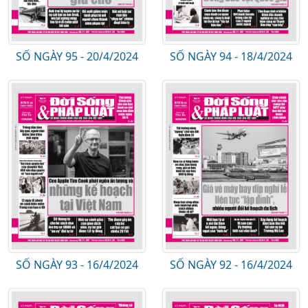
SỐ NGÀY 95 - 20/4/2024
SỐ NGÀY 94 - 18/4/2024
SỐ NGÀY 93 - 16/4/2024
SỐ NGÀY 92 - 16/4/2024