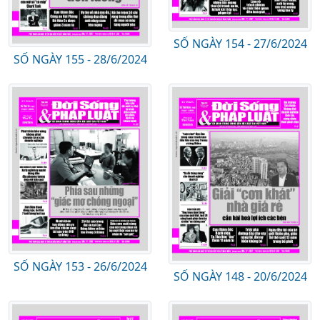
SỐ NGÀY 154 - 27/6/2024
SỐ NGÀY 155 - 28/6/2024
SỐ NGÀY 153 - 26/6/2024
SỐ NGÀY 148 - 20/6/2024