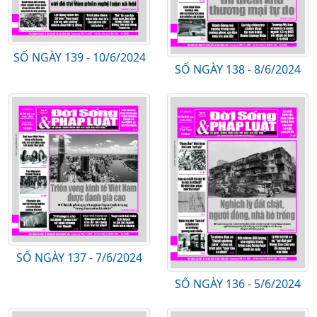
SỐ NGÀY 139 - 10/6/2024
SỐ NGÀY 138 - 8/6/2024
SỐ NGÀY 137 - 7/6/2024
SỐ NGÀY 136 - 5/6/2024