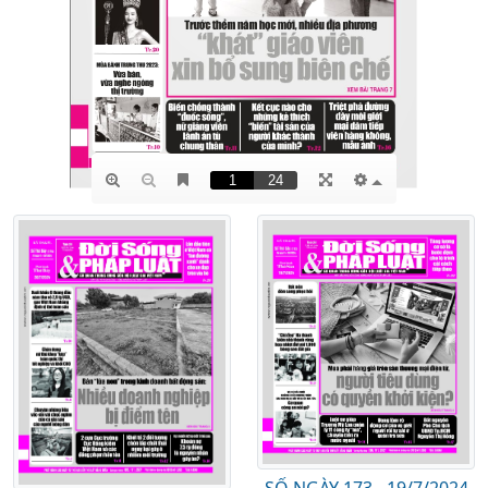
SỐ NGÀY 173 - 19/7/2024