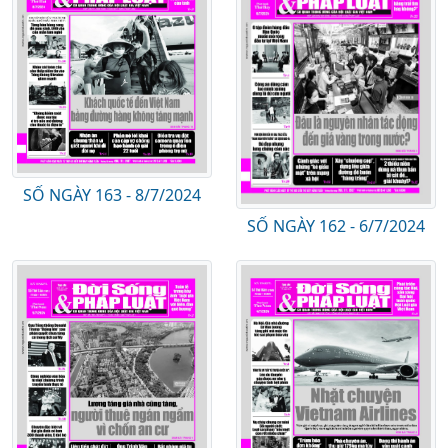
SỐ NGÀY 163 - 8/7/2024
SỐ NGÀY 162 - 6/7/2024