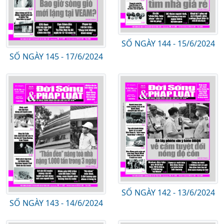
SỐ NGÀY 144 - 15/6/2024
SỐ NGÀY 145 - 17/6/2024
SỐ NGÀY 142 - 13/6/2024
SỐ NGÀY 143 - 14/6/2024