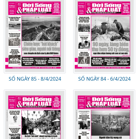
SỐ NGÀY 85 - 8/4/2024
SỐ NGÀY 84 - 6/4/2024