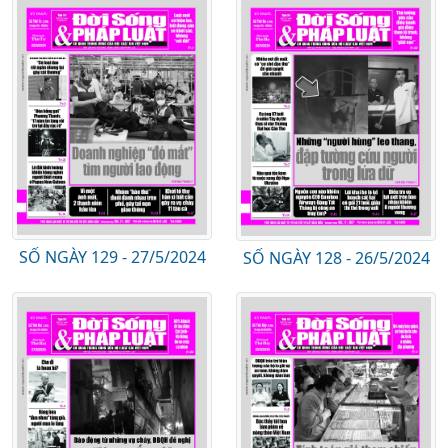
SỐ NGÀY 129 - 27/5/2024
SỐ NGÀY 128 - 26/5/2024