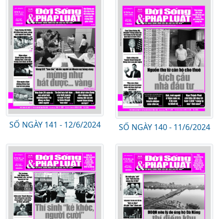
SỐ NGÀY 141 - 12/6/2024
SỐ NGÀY 140 - 11/6/2024