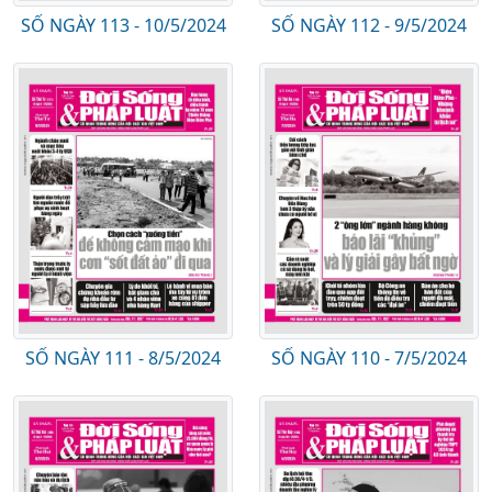
SỐ NGÀY 113 - 10/5/2024
SỐ NGÀY 112 - 9/5/2024
SỐ NGÀY 111 - 8/5/2024
SỐ NGÀY 110 - 7/5/2024