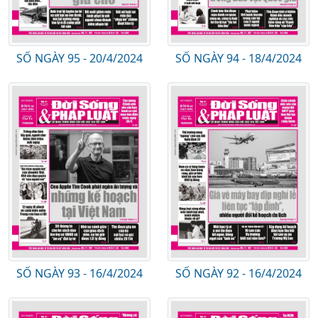
SỐ NGÀY 95 - 20/4/2024
SỐ NGÀY 94 - 18/4/2024
SỐ NGÀY 93 - 16/4/2024
SỐ NGÀY 92 - 16/4/2024