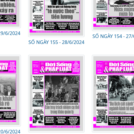
29/6/2024
SỐ NGÀY 154 - 27/
SỐ NGÀY 155 - 28/6/2024
20/6/2024