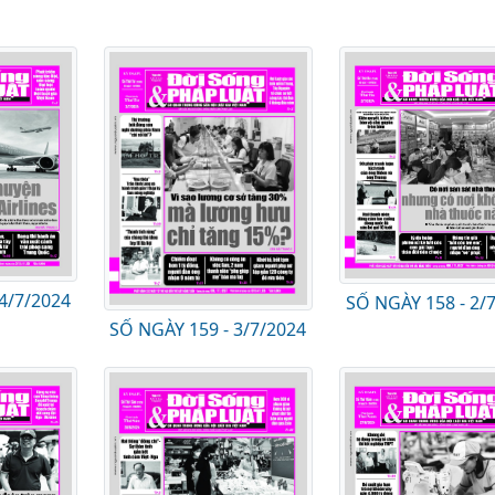
4/7/2024
SỐ NGÀY 158 - 2/
SỐ NGÀY 159 - 3/7/2024