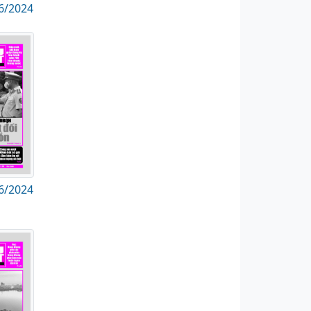
6/2024
6/2024