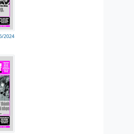
6/2024