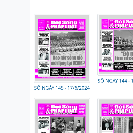
SỐ NGÀY 144 - 
SỐ NGÀY 145 - 17/6/2024