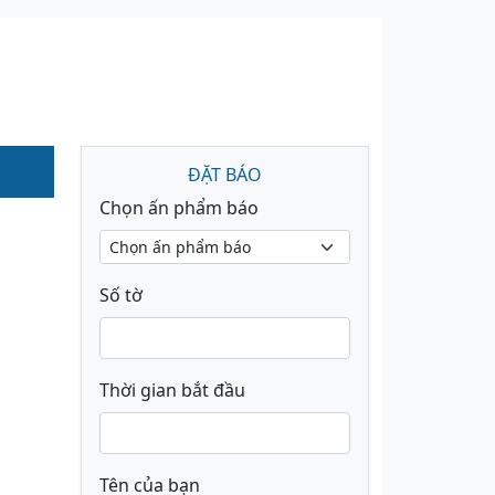
ĐẶT BÁO
Chọn ấn phẩm báo
Số tờ
Thời gian bắt đầu
Tên của bạn