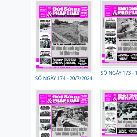
SỐ NGÀY 173 - 
SỐ NGÀY 174 - 20/7/2024