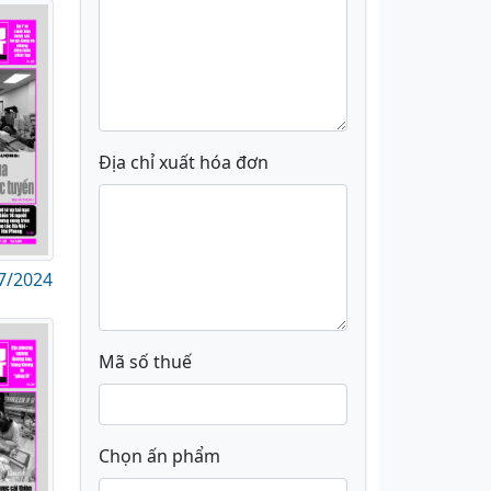
Địa chỉ xuất hóa đơn
7/2024
Mã số thuế
Chọn ấn phẩm