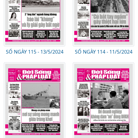
SỐ NGÀY 115 - 13/5/2024
SỐ NGÀY 114 - 11/5/2024