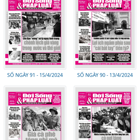
SỐ NGÀY 91 - 15/4/2024
SỐ NGÀY 90 - 13/4/2024