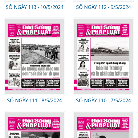
SỐ NGÀY 113 - 10/5/2024
SỐ NGÀY 112 - 9/5/2024
SỐ NGÀY 111 - 8/5/2024
SỐ NGÀY 110 - 7/5/2024