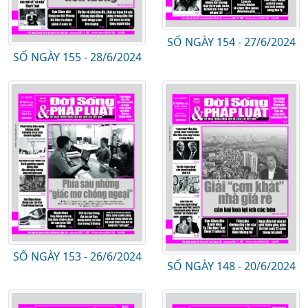
SỐ NGÀY 154 - 27/6/2024
SỐ NGÀY 155 - 28/6/2024
SỐ NGÀY 153 - 26/6/2024
SỐ NGÀY 148 - 20/6/2024