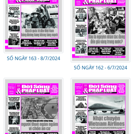
SỐ NGÀY 163 - 8/7/2024
SỐ NGÀY 162 - 6/7/2024