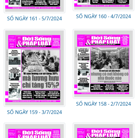
SỐ NGÀY 160 - 4/7/2024
SỐ NGÀY 161 - 5/7/2024
SỐ NGÀY 158 - 2/7/2024
SỐ NGÀY 159 - 3/7/2024