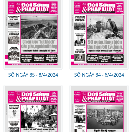
SỐ NGÀY 85 - 8/4/2024
SỐ NGÀY 84 - 6/4/2024