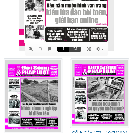
SỐ NGÀY 173 - 19/7/2024