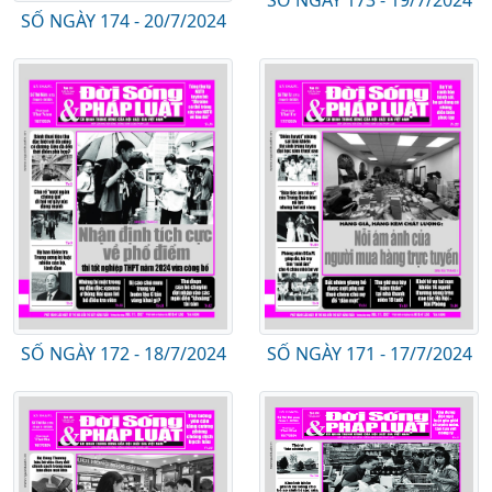
SỐ NGÀY 174 - 20/7/2024
SỐ NGÀY 172 - 18/7/2024
SỐ NGÀY 171 - 17/7/2024