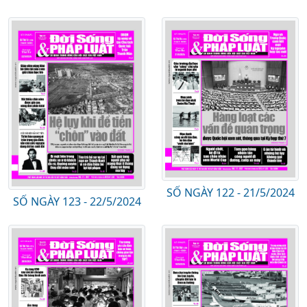
SỐ NGÀY 122 - 21/5/2024
SỐ NGÀY 123 - 22/5/2024