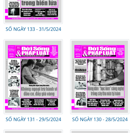
SỐ NGÀY 133 - 31/5/2024
SỐ NGÀY 131 - 29/5/2024
SỐ NGÀY 130 - 28/5/2024