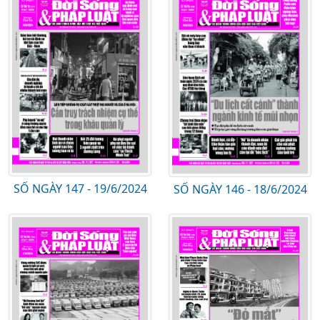
SỐ NGÀY 147 - 19/6/2024
SỐ NGÀY 146 - 18/6/2024