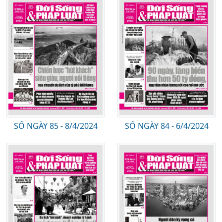
SỐ NGÀY 85 - 8/4/2024
SỐ NGÀY 84 - 6/4/2024