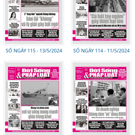
SỐ NGÀY 115 - 13/5/2024
SỐ NGÀY 114 - 11/5/2024