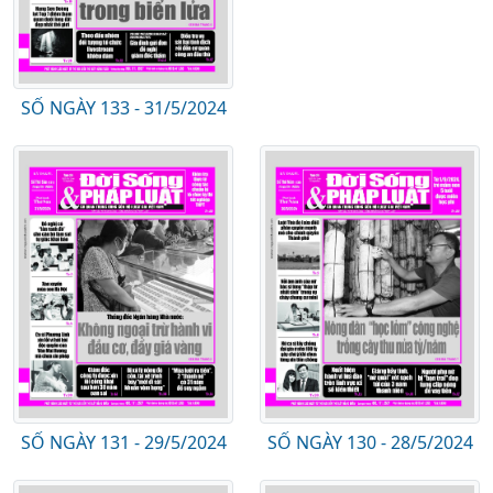
SỐ NGÀY 133 - 31/5/2024
SỐ NGÀY 131 - 29/5/2024
SỐ NGÀY 130 - 28/5/2024