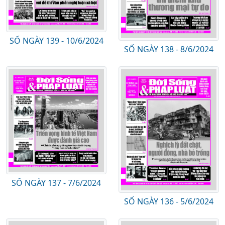
SỐ NGÀY 139 - 10/6/2024
SỐ NGÀY 138 - 8/6/2024
SỐ NGÀY 137 - 7/6/2024
SỐ NGÀY 136 - 5/6/2024