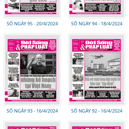
SỐ NGÀY 95 - 20/4/2024
SỐ NGÀY 94 - 18/4/2024
SỐ NGÀY 93 - 16/4/2024
SỐ NGÀY 92 - 16/4/2024