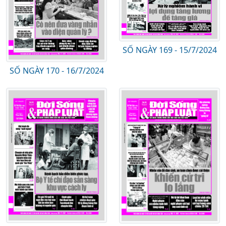
SỐ NGÀY 169 - 15/7/2024
SỐ NGÀY 170 - 16/7/2024