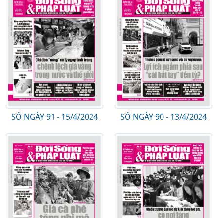
SỐ NGÀY 91 - 15/4/2024
SỐ NGÀY 90 - 13/4/2024