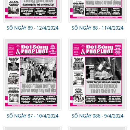
SỐ NGÀY 89 - 12/4/2024
SỐ NGÀY 88 - 11/4/2024
SỐ NGÀY 87 - 10/4/2024
SỐ NGÀY 086 - 9/4/2024