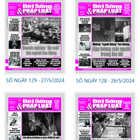
SỐ NGÀY 129 - 27/5/2024
SỐ NGÀY 128 - 26/5/2024