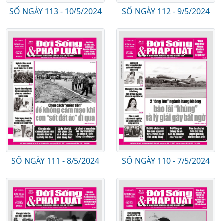
SỐ NGÀY 113 - 10/5/2024
SỐ NGÀY 112 - 9/5/2024
SỐ NGÀY 111 - 8/5/2024
SỐ NGÀY 110 - 7/5/2024