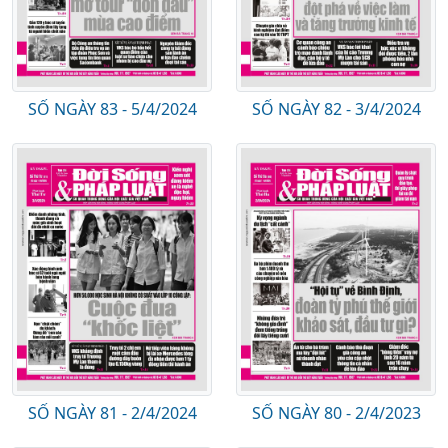
SỐ NGÀY 83 - 5/4/2024
SỐ NGÀY 82 - 3/4/2024
SỐ NGÀY 81 - 2/4/2024
SỐ NGÀY 80 - 2/4/2023