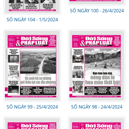
SỐ NGÀY 100 - 26/4/2024
SỐ NGÀY 104 - 1/5/2024
SỐ NGÀY 99 - 25/4/2024
SỐ NGÀY 98 - 24/4/2024