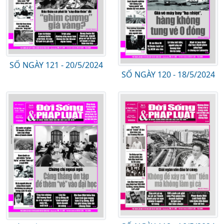
SỐ NGÀY 121 - 20/5/2024
SỐ NGÀY 120 - 18/5/2024