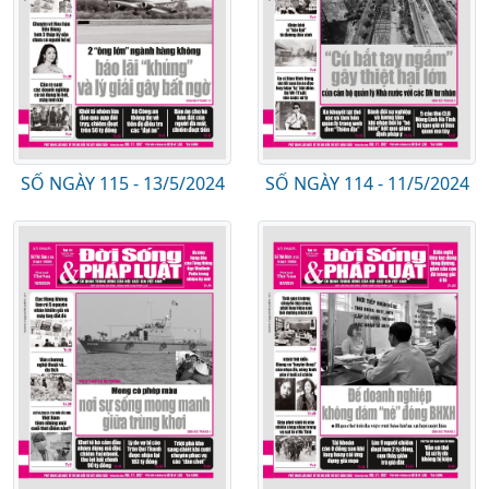
SỐ NGÀY 115 - 13/5/2024
SỐ NGÀY 114 - 11/5/2024