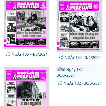
SỐ NGÀY 135 - 4/6/2024
SỐ NGÀY 134 - 3/6/2024
SỐ NGÀY 132 - 30/5/2024