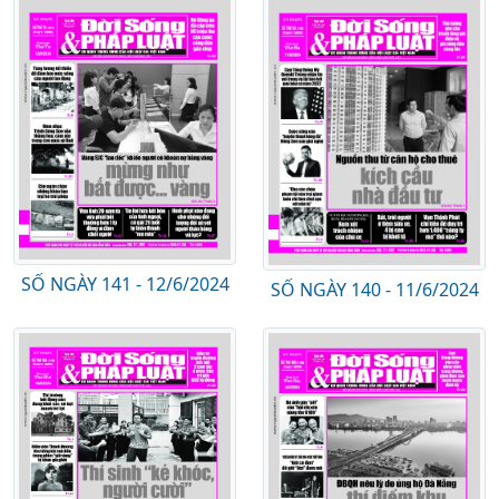
SỐ NGÀY 141 - 12/6/2024
SỐ NGÀY 140 - 11/6/2024