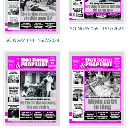
SỐ NGÀY 169 - 15/7/2024
SỐ NGÀY 170 - 16/7/2024