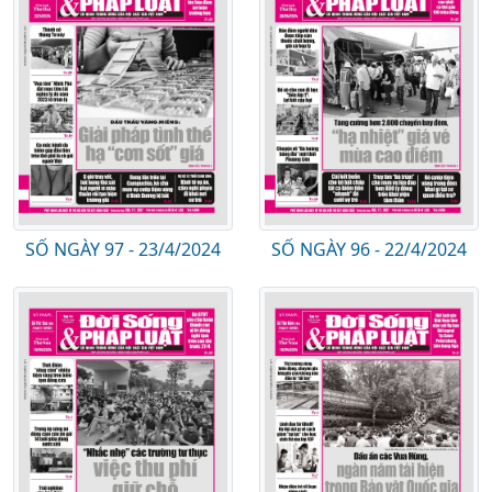
SỐ NGÀY 97 - 23/4/2024
SỐ NGÀY 96 - 22/4/2024