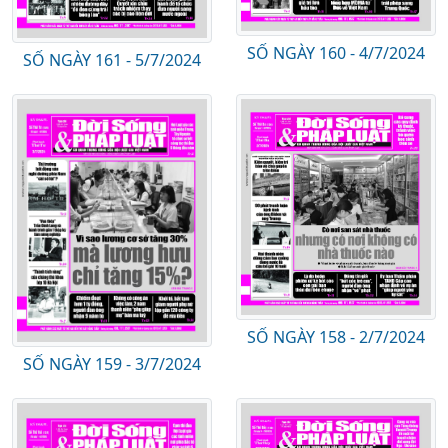
SỐ NGÀY 160 - 4/7/2024
SỐ NGÀY 161 - 5/7/2024
SỐ NGÀY 158 - 2/7/2024
SỐ NGÀY 159 - 3/7/2024