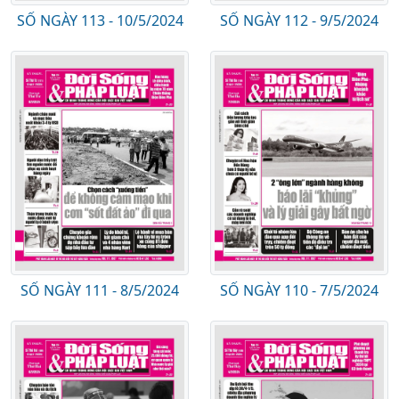
SỐ NGÀY 113 - 10/5/2024
SỐ NGÀY 112 - 9/5/2024
SỐ NGÀY 111 - 8/5/2024
SỐ NGÀY 110 - 7/5/2024