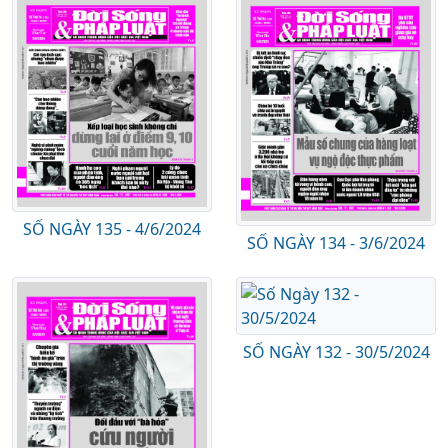
SỐ NGÀY 135 - 4/6/2024
SỐ NGÀY 134 - 3/6/2024
SỐ NGÀY 132 - 30/5/2024