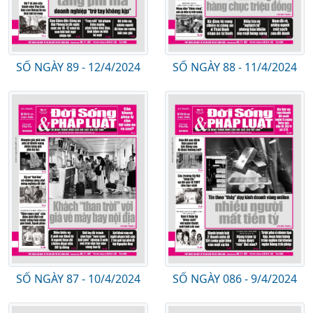
SỐ NGÀY 89 - 12/4/2024
SỐ NGÀY 88 - 11/4/2024
SỐ NGÀY 87 - 10/4/2024
SỐ NGÀY 086 - 9/4/2024