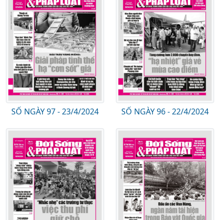
SỐ NGÀY 97 - 23/4/2024
SỐ NGÀY 96 - 22/4/2024