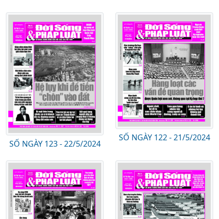
SỐ NGÀY 122 - 21/5/2024
SỐ NGÀY 123 - 22/5/2024