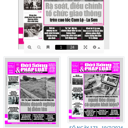
SỐ NGÀY 173 - 19/7/2024