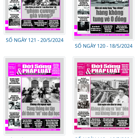
SỐ NGÀY 121 - 20/5/2024
SỐ NGÀY 120 - 18/5/2024