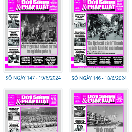
SỐ NGÀY 147 - 19/6/2024
SỐ NGÀY 146 - 18/6/2024