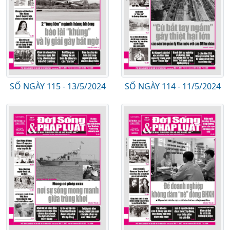
SỐ NGÀY 115 - 13/5/2024
SỐ NGÀY 114 - 11/5/2024