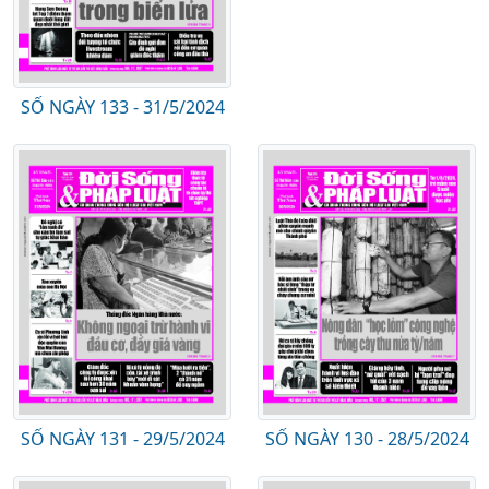
SỐ NGÀY 133 - 31/5/2024
SỐ NGÀY 131 - 29/5/2024
SỐ NGÀY 130 - 28/5/2024