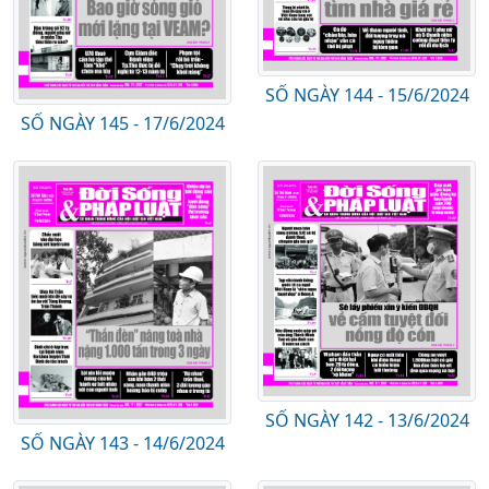
SỐ NGÀY 144 - 15/6/2024
SỐ NGÀY 145 - 17/6/2024
SỐ NGÀY 142 - 13/6/2024
SỐ NGÀY 143 - 14/6/2024