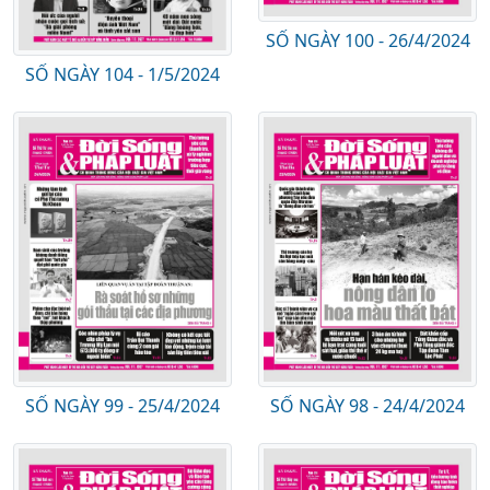
SỐ NGÀY 100 - 26/4/2024
SỐ NGÀY 104 - 1/5/2024
SỐ NGÀY 99 - 25/4/2024
SỐ NGÀY 98 - 24/4/2024