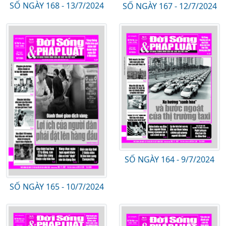
SỐ NGÀY 168 - 13/7/2024
SỐ NGÀY 167 - 12/7/2024
SỐ NGÀY 164 - 9/7/2024
SỐ NGÀY 165 - 10/7/2024