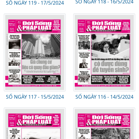
SỐ NGÀY 118 - 16/5/2024
SỐ NGÀY 119 - 17/5/2024
SỐ NGÀY 117 - 15/5/2024
SỐ NGÀY 116 - 14/5/2024