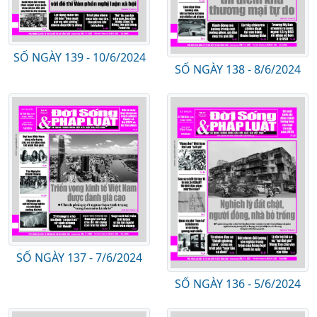
SỐ NGÀY 139 - 10/6/2024
SỐ NGÀY 138 - 8/6/2024
SỐ NGÀY 137 - 7/6/2024
SỐ NGÀY 136 - 5/6/2024