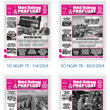
SỐ NGÀY 79 - 1/4/2024
SỐ NGÀY 78 - 30/3/2024