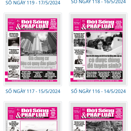
SỐ NGÀY 118 - 16/5/2024
SỐ NGÀY 119 - 17/5/2024
SỐ NGÀY 117 - 15/5/2024
SỐ NGÀY 116 - 14/5/2024