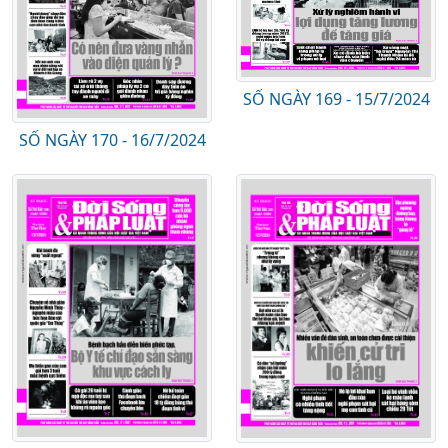
SỐ NGÀY 169 - 15/7/2024
SỐ NGÀY 170 - 16/7/2024