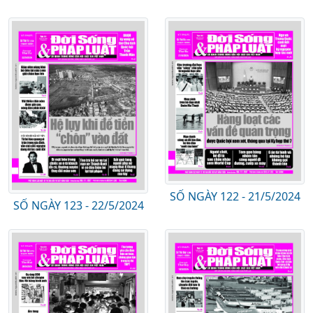
SỐ NGÀY 122 - 21/5/2024
SỐ NGÀY 123 - 22/5/2024