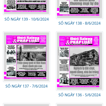
SỐ NGÀY 139 - 10/6/2024
SỐ NGÀY 138 - 8/6/2024
SỐ NGÀY 137 - 7/6/2024
SỐ NGÀY 136 - 5/6/2024