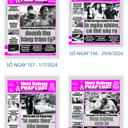
SỐ NGÀY 156 - 29/6/2024
SỐ NGÀY 157 - 1/7/2024