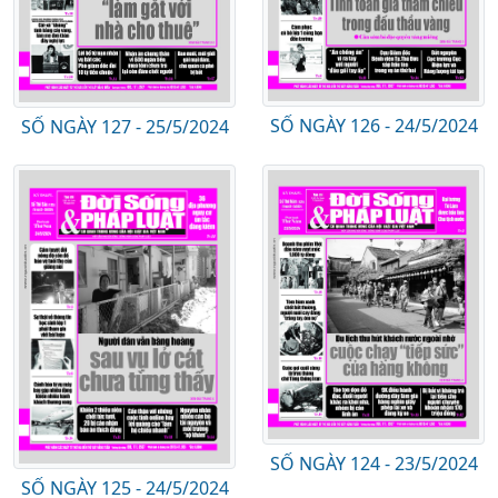
SỐ NGÀY 126 - 24/5/2024
SỐ NGÀY 127 - 25/5/2024
SỐ NGÀY 124 - 23/5/2024
SỐ NGÀY 125 - 24/5/2024