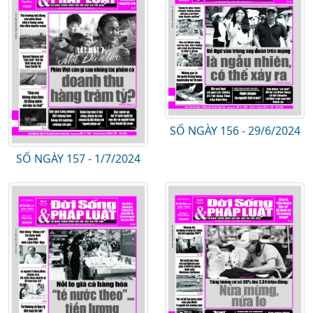
SỐ NGÀY 156 - 29/6/2024
SỐ NGÀY 157 - 1/7/2024