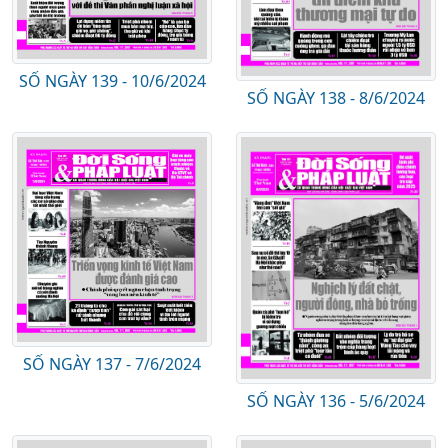
SỐ NGÀY 139 - 10/6/2024
SỐ NGÀY 138 - 8/6/2024
SỐ NGÀY 137 - 7/6/2024
SỐ NGÀY 136 - 5/6/2024