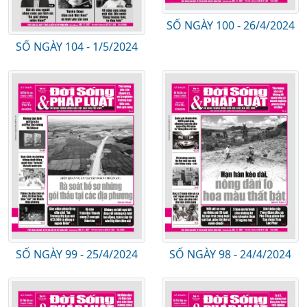
SỐ NGÀY 100 - 26/4/2024
SỐ NGÀY 104 - 1/5/2024
SỐ NGÀY 99 - 25/4/2024
SỐ NGÀY 98 - 24/4/2024