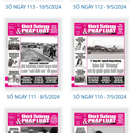
SỐ NGÀY 113 - 10/5/2024
SỐ NGÀY 112 - 9/5/2024
SỐ NGÀY 111 - 8/5/2024
SỐ NGÀY 110 - 7/5/2024