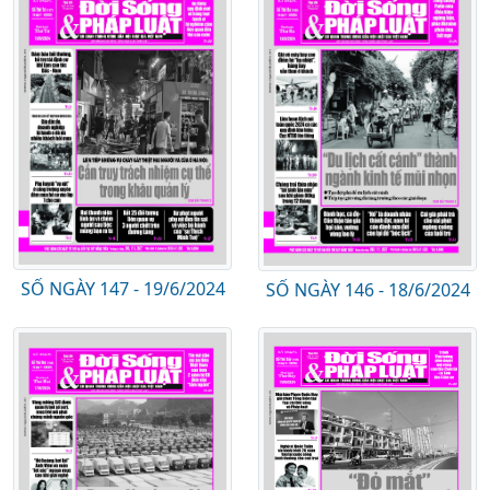
SỐ NGÀY 147 - 19/6/2024
SỐ NGÀY 146 - 18/6/2024