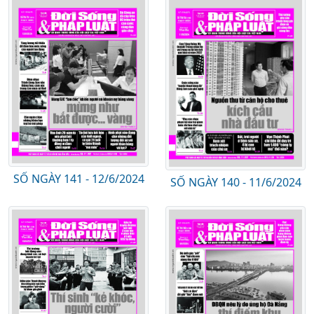
SỐ NGÀY 141 - 12/6/2024
SỐ NGÀY 140 - 11/6/2024