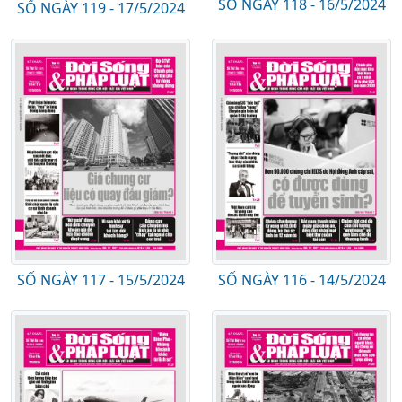
SỐ NGÀY 118 - 16/5/2024
SỐ NGÀY 119 - 17/5/2024
SỐ NGÀY 117 - 15/5/2024
SỐ NGÀY 116 - 14/5/2024