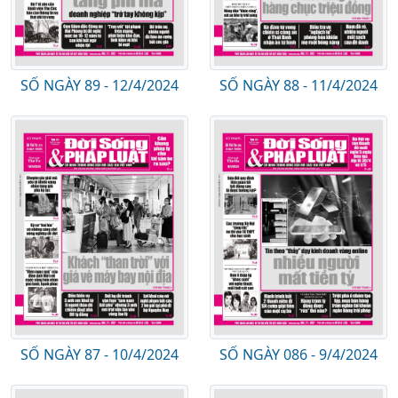
SỐ NGÀY 89 - 12/4/2024
SỐ NGÀY 88 - 11/4/2024
SỐ NGÀY 87 - 10/4/2024
SỐ NGÀY 086 - 9/4/2024