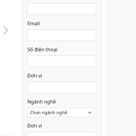
Email
Số điện thoại
Đơn vị
Ngành nghề
Đơn vị