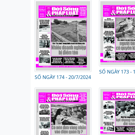
SỐ NGÀY 173 - 
SỐ NGÀY 174 - 20/7/2024