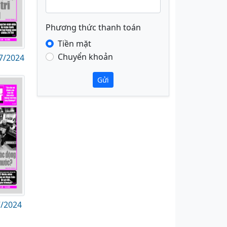
Phương thức thanh toán
Tiền mặt
Chuyển khoản
7/2024
Gửi
7/2024