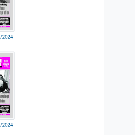
6/2024
6/2024