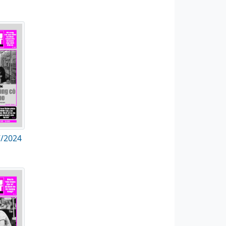
7/2024