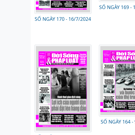
SỐ NGÀY 169 - 
SỐ NGÀY 170 - 16/7/2024
SỐ NGÀY 164 - 