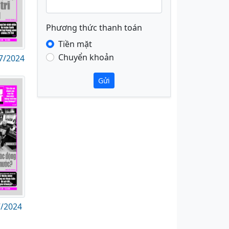
Phương thức thanh toán
Tiền mặt
Chuyển khoản
7/2024
Gửi
7/2024