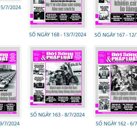
15/7/2024
SỐ NGÀY 168 - 13/7/2024
SỐ NGÀY 167 - 12/
SỐ NGÀY 163 - 8/7/2024
9/7/2024
SỐ NGÀY 162 - 6/