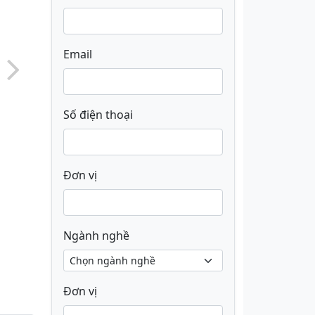
Email
Số điện thoại
Đơn vị
Ngành nghề
Đơn vị