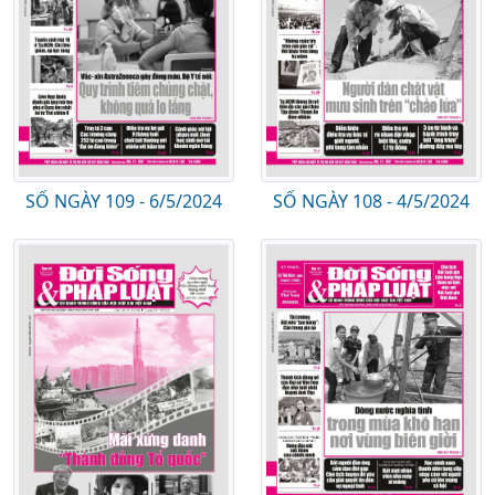
SỐ NGÀY 109 - 6/5/2024
SỐ NGÀY 108 - 4/5/2024