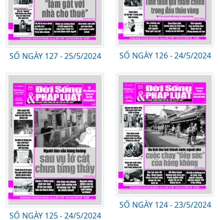
SỐ NGÀY 126 - 24/5/2024
SỐ NGÀY 127 - 25/5/2024
SỐ NGÀY 124 - 23/5/2024
SỐ NGÀY 125 - 24/5/2024