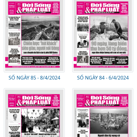
SỐ NGÀY 85 - 8/4/2024
SỐ NGÀY 84 - 6/4/2024