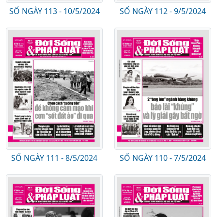
SỐ NGÀY 113 - 10/5/2024
SỐ NGÀY 112 - 9/5/2024
SỐ NGÀY 111 - 8/5/2024
SỐ NGÀY 110 - 7/5/2024