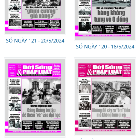
SỐ NGÀY 121 - 20/5/2024
SỐ NGÀY 120 - 18/5/2024