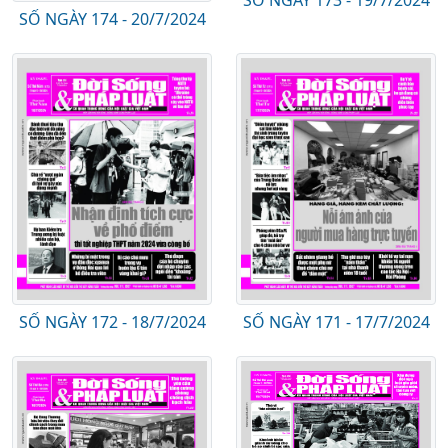
SỐ NGÀY 174 - 20/7/2024
SỐ NGÀY 172 - 18/7/2024
SỐ NGÀY 171 - 17/7/2024