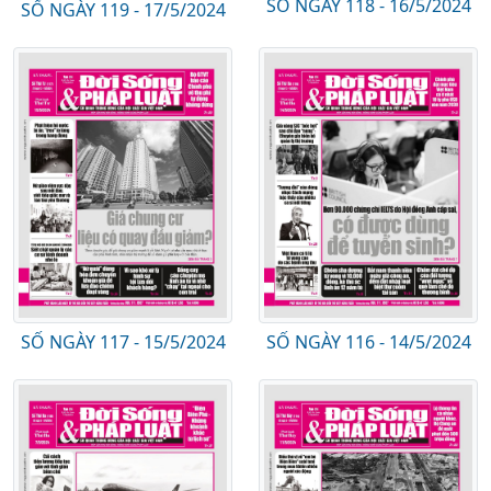
SỐ NGÀY 118 - 16/5/2024
SỐ NGÀY 119 - 17/5/2024
SỐ NGÀY 117 - 15/5/2024
SỐ NGÀY 116 - 14/5/2024