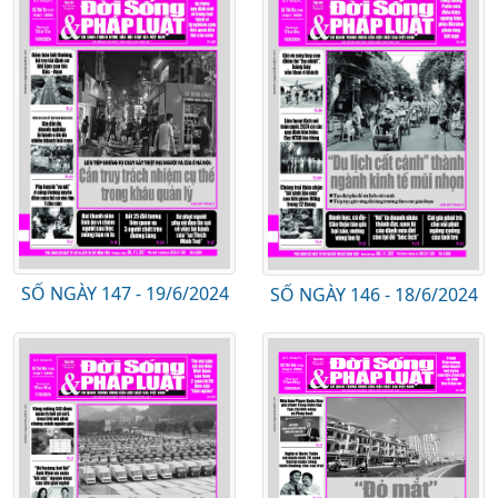
SỐ NGÀY 147 - 19/6/2024
SỐ NGÀY 146 - 18/6/2024