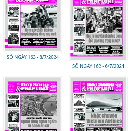
SỐ NGÀY 163 - 8/7/2024
SỐ NGÀY 162 - 6/7/2024