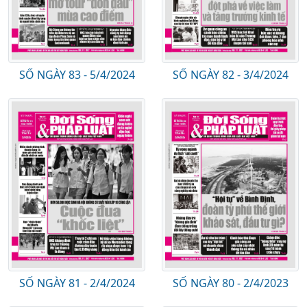
SỐ NGÀY 83 - 5/4/2024
SỐ NGÀY 82 - 3/4/2024
SỐ NGÀY 81 - 2/4/2024
SỐ NGÀY 80 - 2/4/2023