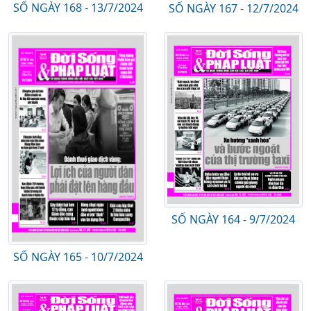
SỐ NGÀY 168 - 13/7/2024
SỐ NGÀY 167 - 12/7/2024
SỐ NGÀY 164 - 9/7/2024
SỐ NGÀY 165 - 10/7/2024