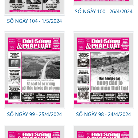
SỐ NGÀY 100 - 26/4/2024
SỐ NGÀY 104 - 1/5/2024
SỐ NGÀY 99 - 25/4/2024
SỐ NGÀY 98 - 24/4/2024