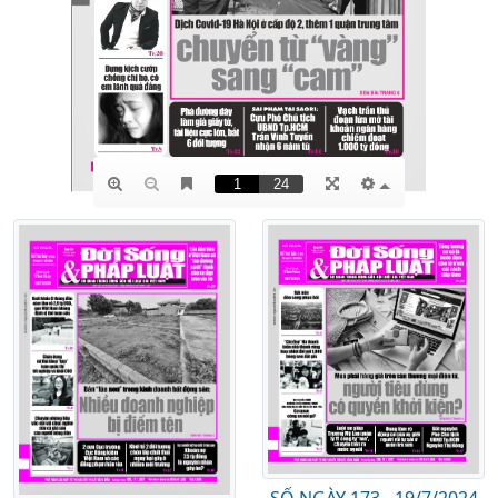
SỐ NGÀY 173 - 19/7/2024