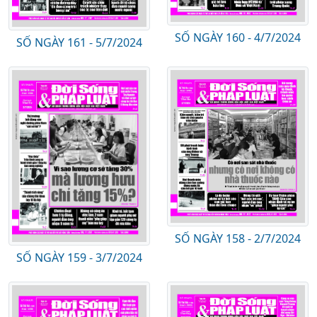
SỐ NGÀY 160 - 4/7/2024
SỐ NGÀY 161 - 5/7/2024
SỐ NGÀY 158 - 2/7/2024
SỐ NGÀY 159 - 3/7/2024