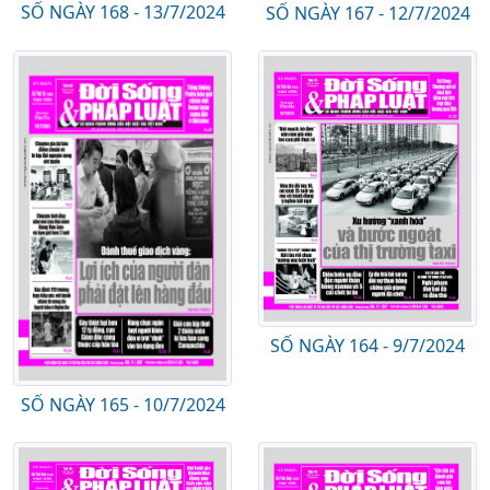
SỐ NGÀY 168 - 13/7/2024
SỐ NGÀY 167 - 12/7/2024
SỐ NGÀY 164 - 9/7/2024
SỐ NGÀY 165 - 10/7/2024