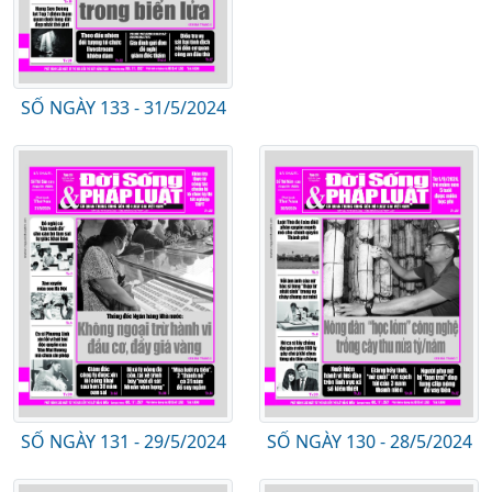
SỐ NGÀY 133 - 31/5/2024
SỐ NGÀY 131 - 29/5/2024
SỐ NGÀY 130 - 28/5/2024