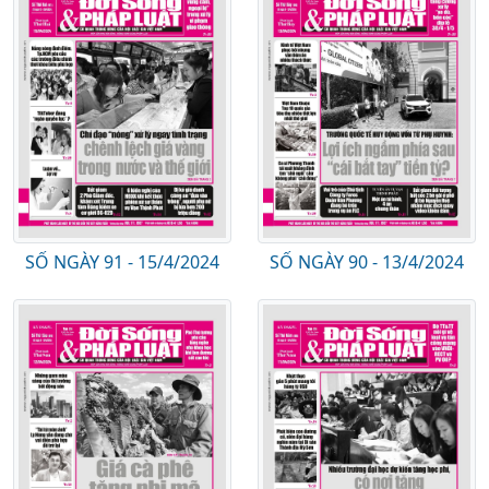
SỐ NGÀY 91 - 15/4/2024
SỐ NGÀY 90 - 13/4/2024