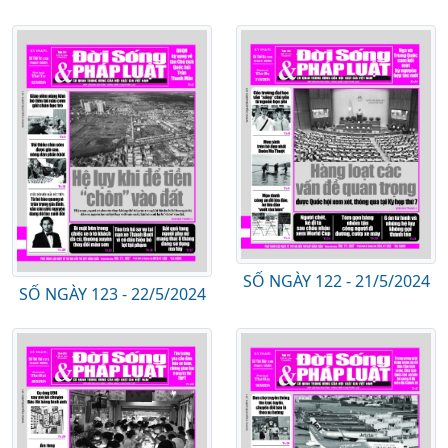
SỐ NGÀY 122 - 21/5/2024
SỐ NGÀY 123 - 22/5/2024