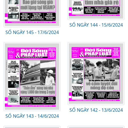
SỐ NGÀY 144 - 15/6/2024
SỐ NGÀY 145 - 17/6/2024
SỐ NGÀY 142 - 13/6/2024
SỐ NGÀY 143 - 14/6/2024