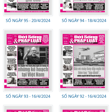
SỐ NGÀY 95 - 20/4/2024
SỐ NGÀY 94 - 18/4/2024
SỐ NGÀY 93 - 16/4/2024
SỐ NGÀY 92 - 16/4/2024