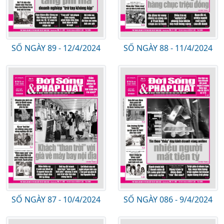
SỐ NGÀY 89 - 12/4/2024
SỐ NGÀY 88 - 11/4/2024
SỐ NGÀY 87 - 10/4/2024
SỐ NGÀY 086 - 9/4/2024