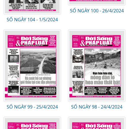
SỐ NGÀY 100 - 26/4/2024
SỐ NGÀY 104 - 1/5/2024
SỐ NGÀY 99 - 25/4/2024
SỐ NGÀY 98 - 24/4/2024