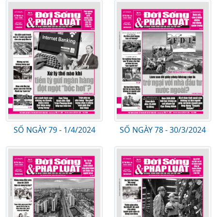
SỐ NGÀY 79 - 1/4/2024
SỐ NGÀY 78 - 30/3/2024