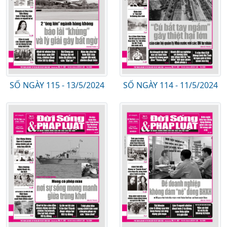
SỐ NGÀY 115 - 13/5/2024
SỐ NGÀY 114 - 11/5/2024