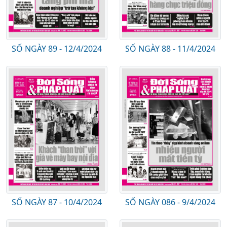
SỐ NGÀY 89 - 12/4/2024
SỐ NGÀY 88 - 11/4/2024
SỐ NGÀY 87 - 10/4/2024
SỐ NGÀY 086 - 9/4/2024