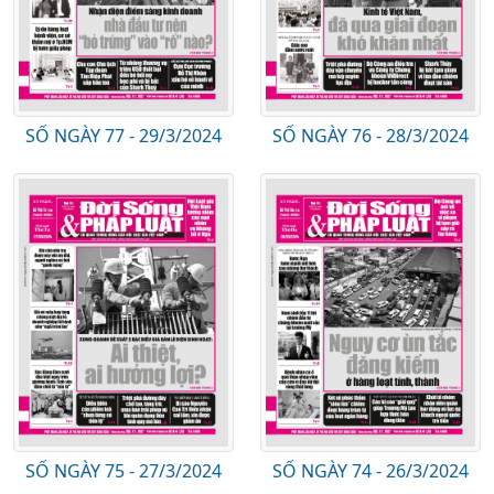
SỐ NGÀY 77 - 29/3/2024
SỐ NGÀY 76 - 28/3/2024
SỐ NGÀY 75 - 27/3/2024
SỐ NGÀY 74 - 26/3/2024