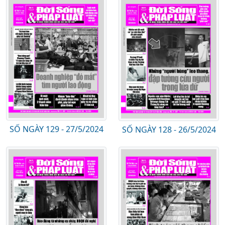
SỐ NGÀY 129 - 27/5/2024
SỐ NGÀY 128 - 26/5/2024