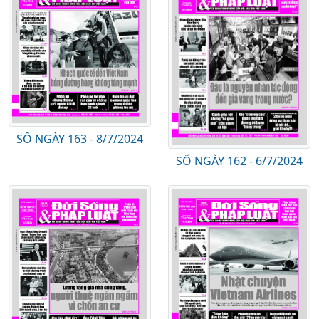
SỐ NGÀY 163 - 8/7/2024
SỐ NGÀY 162 - 6/7/2024