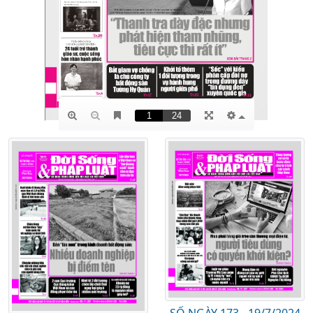
SỐ NGÀY 173 - 19/7/2024