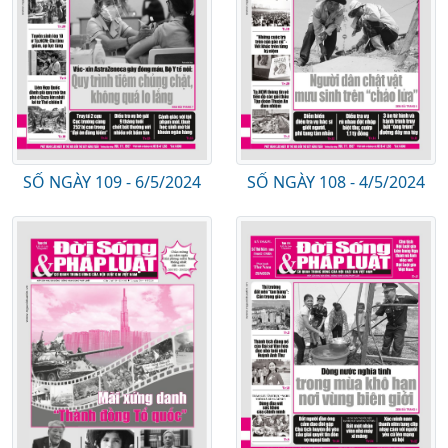
SỐ NGÀY 109 - 6/5/2024
SỐ NGÀY 108 - 4/5/2024