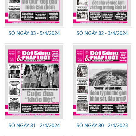
SỐ NGÀY 83 - 5/4/2024
SỐ NGÀY 82 - 3/4/2024
SỐ NGÀY 81 - 2/4/2024
SỐ NGÀY 80 - 2/4/2023