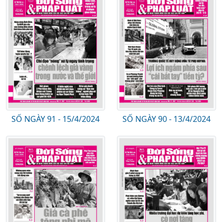
SỐ NGÀY 91 - 15/4/2024
SỐ NGÀY 90 - 13/4/2024