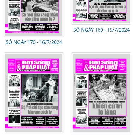
SỐ NGÀY 169 - 15/7/2024
SỐ NGÀY 170 - 16/7/2024