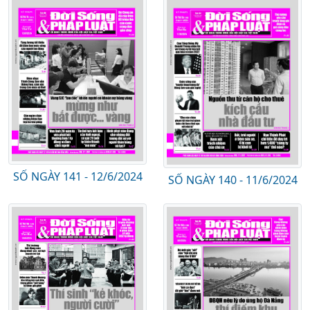
SỐ NGÀY 141 - 12/6/2024
SỐ NGÀY 140 - 11/6/2024