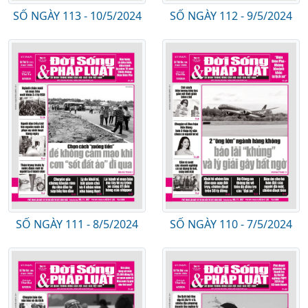
SỐ NGÀY 113 - 10/5/2024
SỐ NGÀY 112 - 9/5/2024
SỐ NGÀY 111 - 8/5/2024
SỐ NGÀY 110 - 7/5/2024