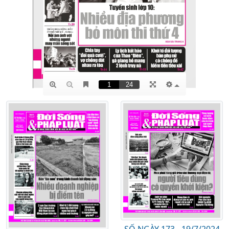
SỐ NGÀY 173 - 19/7/2024