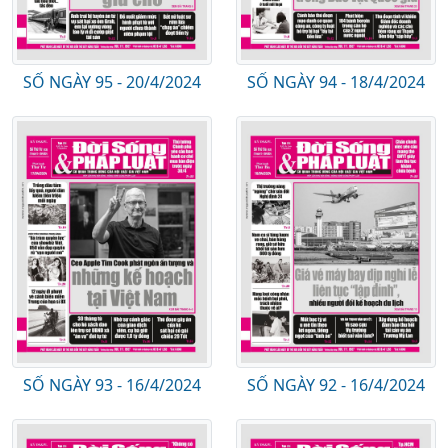
SỐ NGÀY 95 - 20/4/2024
SỐ NGÀY 94 - 18/4/2024
SỐ NGÀY 93 - 16/4/2024
SỐ NGÀY 92 - 16/4/2024