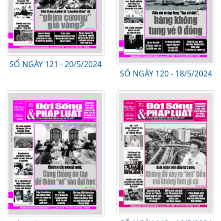
SỐ NGÀY 121 - 20/5/2024
SỐ NGÀY 120 - 18/5/2024