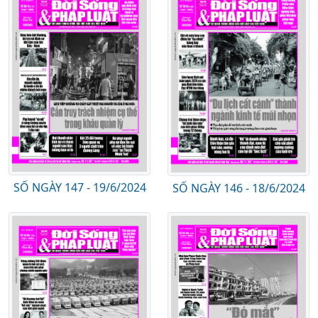
SỐ NGÀY 147 - 19/6/2024
SỐ NGÀY 146 - 18/6/2024