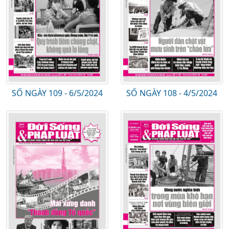
SỐ NGÀY 109 - 6/5/2024
SỐ NGÀY 108 - 4/5/2024