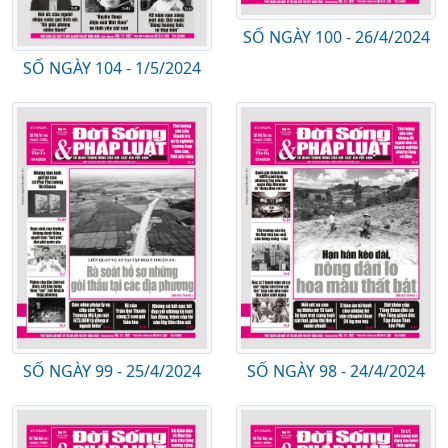
SỐ NGÀY 100 - 26/4/2024
SỐ NGÀY 104 - 1/5/2024
SỐ NGÀY 99 - 25/4/2024
SỐ NGÀY 98 - 24/4/2024