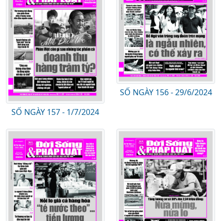
SỐ NGÀY 156 - 29/6/2024
SỐ NGÀY 157 - 1/7/2024