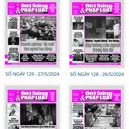
SỐ NGÀY 129 - 27/5/2024
SỐ NGÀY 128 - 26/5/2024